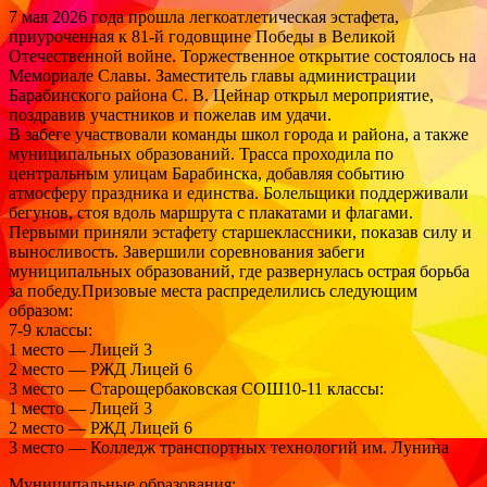
7 мая 2026 года прошла легкоатлетическая эстафета,
приуроченная к 81-й годовщине Победы в Великой
Отечественной войне. Торжественное открытие состоялось на
Мемориале Славы. Заместитель главы администрации
Барабинского района С. В. Цейнар открыл мероприятие,
поздравив участников и пожелав им удачи.
В забеге участвовали команды школ города и района, а также
муниципальных образований. Трасса проходила по
центральным улицам Барабинска, добавляя событию
атмосферу праздника и единства. Болельщики поддерживали
бегунов, стоя вдоль маршрута с плакатами и флагами.
Первыми приняли эстафету старшеклассники, показав силу и
выносливость. Завершили соревнования забеги
муниципальных образований, где развернулась острая борьба
за победу.Призовые места распределились следующим
образом:
7-9 классы:
1 место — Лицей 3
2 место — РЖД Лицей 6
3 место — Старощербаковская СОШ10-11 классы:
1 место — Лицей 3
2 место — РЖД Лицей 6
3 место — Колледж транспортных технологий им. Лунина
Муниципальные образования: