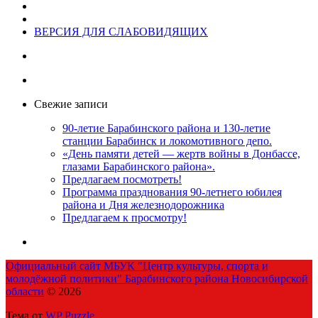
ВЕРСИЯ ДЛЯ СЛАБОВИДЯЩИХ
Свежие записи
90-летие Барабинского района и 130-летие
станции Барабинск и локомотивного депо.
«День памяти детей — жертв войны в Донбассе,
глазами Барабинского района».
Предлагаем посмотреть!
Программа празднования 90-летнего юбилея
района и Дня железнодорожника
Предлагаем к просмотру!
Официальный сайт МБУК "Центр культуры, спорта и
молодёжной политики" Барабинского района Новосибирской
области
© 2026
Тема от
WP Puzzle