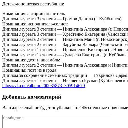
Детско-юношеская республика:
Номинация: автор-исполнитель
Диплом лауреата 3 степени — Громов Данила (г. Куйбышев);
Номинация: исполнитель-солист:
Диплом лауреата 3 степени — Никитина Александра (г. Новоси
Диплом лауреата 3 степени — Хрестенко Екатерина (Чановский
Диплом лауреата 2 степени — Никитина Майя (г. Новосибирск)
Диплом лауреата 2 степени — Зарубина Варвара (Чановский ра
Диплом лауреата 1 степени — Прокопенко Виктория (г. Новоси
Диплом лауреата 1 степени — Дударева Екатерина (г. Куйбыше
Номинация: дуэт и ансамбль:
Диплом лауреата 2 степени — Никитина Александра и Никитин
Номинация: поэт из народа:
Диплом за сохранение семейных традиций — Гаврилова Дарья 
Диплом лауреата 1 степени — Иващенко Руслан (Куйбышевски
https://vk.com/album-200035873_305914679
Добавить комментарий
Ваш адрес email не будет опубликован.
Обязательные поля пом