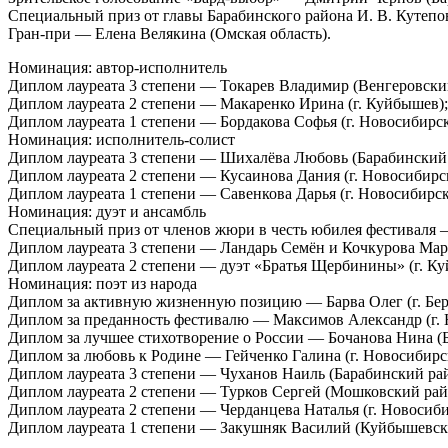
Специальный приз от главы Барабинского района И. В. Кутепов
Гран-при — Елена Велякина (Омская область).
Номинация: автор-исполнитель
Диплом лауреата 3 степени — Токарев Владимир (Венгеровски
Диплом лауреата 2 степени — Макаренко Ирина (г. Куйбышев);
Диплом лауреата 1 степени — Бордакова Софья (г. Новосибирск
Номинация: исполнитель-солист
Диплом лауреата 3 степени — Шихалёва Любовь (Барабинский 
Диплом лауреата 2 степени — Кусаинова Дания (г. Новосибирс
Диплом лауреата 1 степени — Савенкова Дарья (г. Новосибирск
Номинация: дуэт и ансамбль
Специальный приз от членов жюри в честь юбилея фестиваля
Диплом лауреата 3 степени — Ландарь Семён и Кочкурова Мар
Диплом лауреата 2 степени — дуэт «Братья Щербинины» (г. К
Номинация: поэт из народа
Диплом за активную жизненную позицию — Барва Олег (г. Бер
Диплом за преданность фестивалю — Максимов Александр (г. 
Диплом за лучшее стихотворение о России — Бочанова Нина (
Диплом за любовь к Родине — Гейченко Галина (г. Новосибирс
Диплом лауреата 3 степени — Чуханов Наиль (Барабинский рай
Диплом лауреата 2 степени — Турков Сергей (Мошковский рай
Диплом лауреата 2 степени — Черданцева Наталья (г. Новосиби
Диплом лауреата 1 степени — Закушняк Василий (Куйбышевск