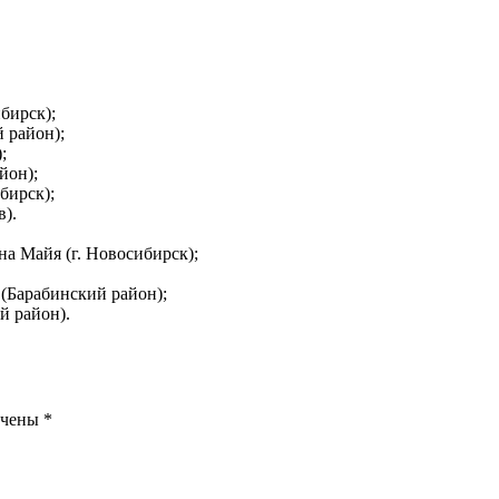
бирск);
 район);
;
йон);
бирск);
в).
а Майя (г. Новосибирск);
(Барабинский район);
й район).
ечены
*