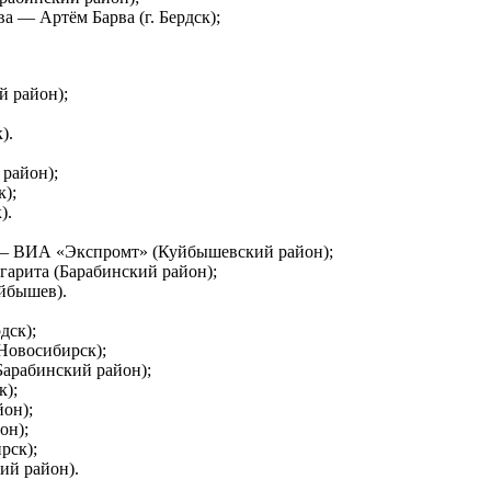
а — Артём Барва (г. Бердск);
й район);
).
район);
к);
).
 — ВИА «Экспромт» (Куйбышевский район);
гарита (Барабинский район);
уйбышев).
дск);
Новосибирск);
Барабинский район);
к);
он);
он);
рск);
ий район).