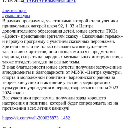
17.06.2024
ГЛАВНАЯ
Комментарии: 0
#летняяпора
#ураканикулы
В рамках программы, участниками которой стали ученики
пришкольных лагерей школ 92, 1, 93 и Центра
дополнительного образования детей, юные артисты ТЮЗа
«Дебют» представили зрителям сказку «Сказочный теремок»
и игровую программу с участием сказочных персонажей.
Зрители смогли не только насладиться выступлением
талантливых артистов, но и познакомиться с предметами
старины, сыграть на народных музыкальных инструментах, а
также отгадать загадки на разные темы.
В знак благодарности юные артисты получили заслуженные
аплодисменты и благодарности от МБУК «Центра культуры,
спорта и молодёжной политики» Барабинского района за
творческие успехи и активное участие в мероприятиях
культурного учреждения в период творческого сезона 2023–
2024 годов.
Все участники программы получили заряд хорошего
настроения и позитива, который будет сопровождать их на
протяжении всех летних каникул!
https://vk.com/wall-200035873_1452