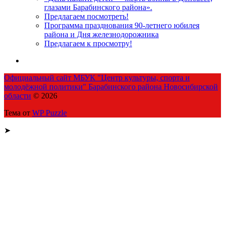
глазами Барабинского района».
Предлагаем посмотреть!
Программа празднования 90-летнего юбилея
района и Дня железнодорожника
Предлагаем к просмотру!
Официальный сайт МБУК "Центр культуры, спорта и
молодёжной политики" Барабинского района Новосибирской
области
© 2026
Тема от
WP Puzzle
➤