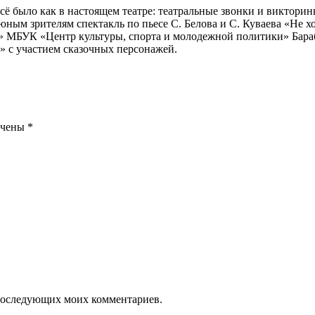
всё было как в настоящем театре: театральные звонки и виктори
м зрителям спектакль по пьесе С. Белова и С. Куваева «Не хо
МБУК «Центр культуры, спорта и молодежной политики» Бараби
» с участием сказочных персонажей.
ечены
*
я последующих моих комментариев.