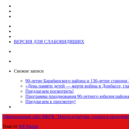
ВЕРСИЯ ДЛЯ СЛАБОВИДЯЩИХ
Свежие записи
90-летие Барабинского района и 130-летие станции
«День памяти детей — жертв войны в Донбассе, гла
Предлагаем посмотреть!
Программа празднования 90-летнего юбилея район
Предлагаем к просмотру!
Официальный сайт МБУК "Центр культуры, спорта и молодёжн
Тема от
WP Puzzle