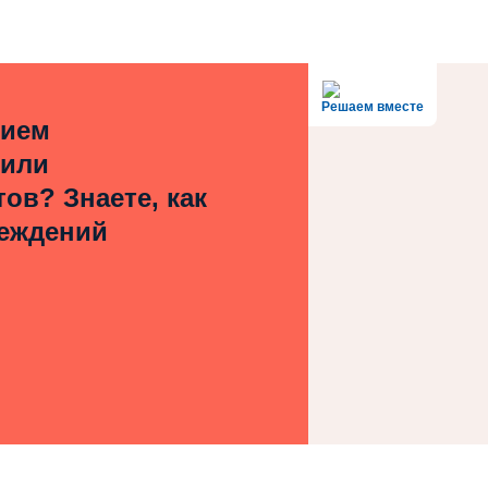
Решаем вместе
нием
 или
ов? Знаете, как
реждений