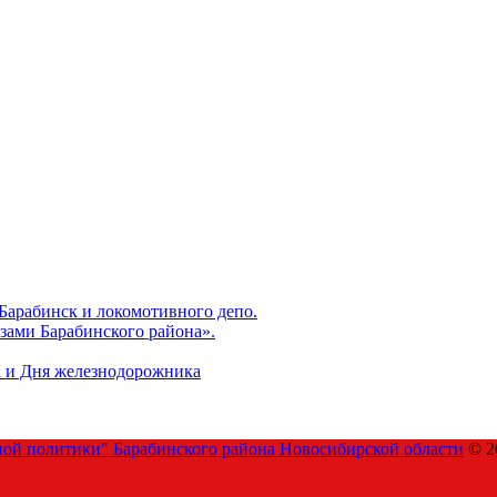
 Барабинск и локомотивного депо.
зами Барабинского района».
а и Дня железнодорожника
ой политики" Барабинского района Новосибирской области
© 2