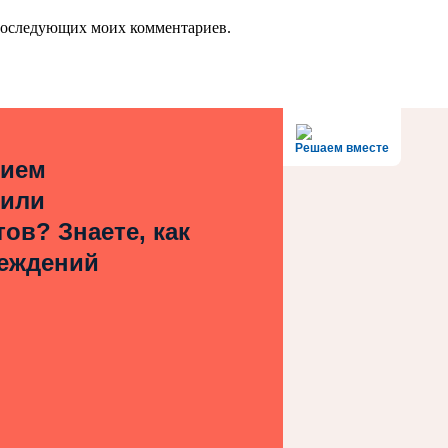
я последующих моих комментариев.
Решаем вместе
нием
 или
ов? Знаете, как
реждений