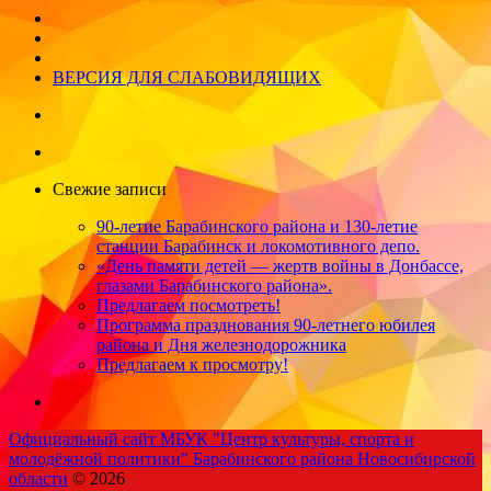
ВЕРСИЯ ДЛЯ СЛАБОВИДЯЩИХ
Свежие записи
90-летие Барабинского района и 130-летие
станции Барабинск и локомотивного депо.
«День памяти детей — жертв войны в Донбассе,
глазами Барабинского района».
Предлагаем посмотреть!
Программа празднования 90-летнего юбилея
района и Дня железнодорожника
Предлагаем к просмотру!
Официальный сайт МБУК "Центр культуры, спорта и
молодёжной политики" Барабинского района Новосибирской
области
© 2026