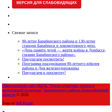
ВЕРСИЯ ДЛЯ СЛАБОВИДЯЩИХ
Свежие записи
90-летие Барабинского района и 130-летие
станции Барабинск и локомотивного депо.
«День памяти детей — жертв войны в Донбассе,
глазами Барабинского района».
Предлагаем посмотреть!
Программа празднования 90-летнего юбилея
района и Дня железнодорожника
Предлагаем к просмотру!
Официальный сайт МБУК "Центр культуры, спорта и
молодёжной политики" Барабинского района Новосибирской
области
© 2026
Тема от
WP Puzzle
➤