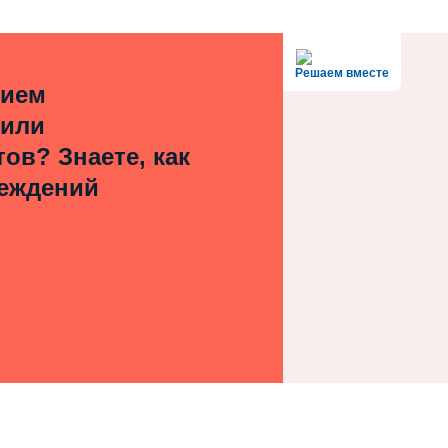
Решаем вместе
нием
 или
ов? Знаете, как
реждений