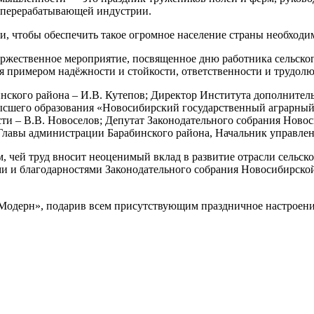
и перерабатывающей индустрии.
ни, чтобы обеспечить такое огромное население страны необход
 торжественное мероприятие, посвященное дню работника сельск
я примером надёжности и стойкости, ответственности и трудолю
нского района – И.В. Кутепов; Директор Института дополнител
ысшего образования «Новосибирский государственный аграрный 
ти – В.В. Новоселов; Депутат Законодательного собрания Новос
Главы администрации Барабинского района, Начальник управлени
, чей труд вносит неоценимый вклад в развитие отрасли сельско
ми и благодарностями Законодательного собрания Новосибирско
Модерн», подарив всем присутствующим праздничное настроени