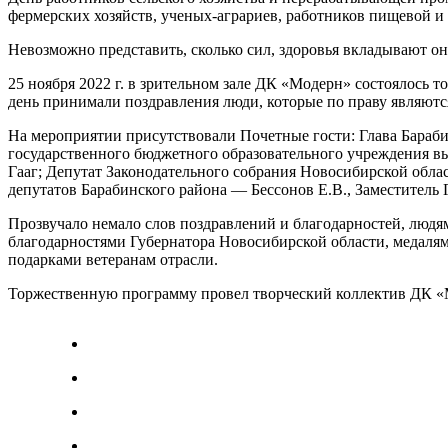
фермерских хозяйств, ученых-аграриев, работников пищевой 
Невозможно представить, сколько сил, здоровья вкладывают о
25 ноября 2022 г. в зрительном зале ДК «Модерн» состоялось
день принимали поздравления люди, которые по праву являютс
На мероприятии присутствовали Почетные гости: Глава Бараби
государственного бюджетного образовательного учреждения в
Гааг; Депутат Законодательного собрания Новосибирской облас
депутатов Барабинского района — Бессонов Е.В., Заместитель 
Прозвучало немало слов поздравлений и благодарностей, людям
благодарностями Губернатора Новосибирской области, медаля
подарками ветеранам отрасли.
Торжественную программу провел творческий коллектив ДК «