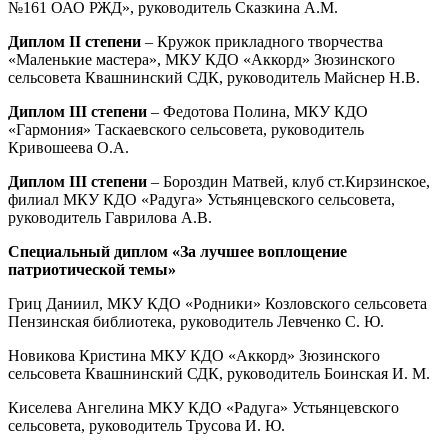
№161 ОАО РЖД», руководитель Сказкина А.М.
Диплом
II
степени
– Кружок прикладного творчества
«Маленькие мастера», МКУ КДО «Аккорд» Зюзинского
сельсовета Квашнинский СДК, руководитель Майснер Н.В.
Диплом
III
степени
– Федотова Полина, МКУ КДО
«Гармония» Таскаевского сельсовета, руководитель
Кривошеева О.А.
Диплом
III
степени
– Бороздин Матвей, клуб ст.Кирзинское,
филиал МКУ КДО «Радуга» Устьянцевского сельсовета,
руководитель Гаврилова А.В.
Специальный диплом «За лучшее воплощение
патриотической темы»
Гриц Даниил, МКУ КДО «Родники» Козловского сельсовета
Пензинская библиотека, руководитель Левченко С. Ю.
Новикова Кристина МКУ КДО «Аккорд» Зюзинского
сельсовета Квашнинский СДК, руководитель Боинская И. М.
Киселева Ангелина МКУ КДО «Радуга» Устьянцевского
сельсовета, руководитель Трусова И. Ю.