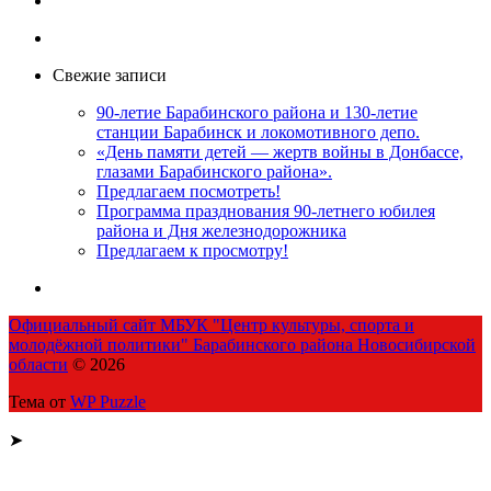
Свежие записи
90-летие Барабинского района и 130-летие
станции Барабинск и локомотивного депо.
«День памяти детей — жертв войны в Донбассе,
глазами Барабинского района».
Предлагаем посмотреть!
Программа празднования 90-летнего юбилея
района и Дня железнодорожника
Предлагаем к просмотру!
Официальный сайт МБУК "Центр культуры, спорта и
молодёжной политики" Барабинского района Новосибирской
области
© 2026
Тема от
WP Puzzle
➤