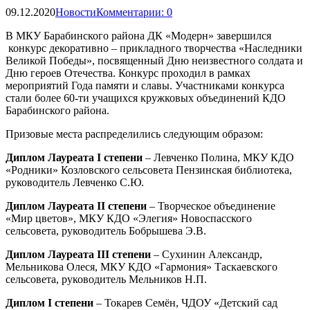
09.12.2020
Новости
Комментарии: 0
В МКУ Барабинского района ДК «Модерн» завершился
конкурс декоративно – прикладного творчества «Наследники
Великой Победы», посвященный Дню неизвестного солдата и
Дню героев Отечества. Конкурс проходил в рамках
мероприятий Года памяти и славы. Участниками конкурса
стали более 60-ти учащихся кружковых объединений КДО
Барабинского района.
Призовые места распределились следующим образом:
Диплом Лауреата
I
степени
– Левченко Полина, МКУ КДО
«Родники» Козловского сельсовета Пензинская библиотека,
руководитель Левченко С.Ю.
Диплом Лауреата
II
степени
– Творческое объединение
«Мир цветов», МКУ КДО «Элегия» Новоспасского
сельсовета, руководитель Бобрышева Э.В.
Диплом Лауреата
III
степени
– Сухинин Александр,
Мельникова Олеся, МКУ КДО «Гармония» Таскаевского
сельсовета, руководитель Мельников Н.П.
Диплом
I
степени
– Токарев Семён, ЧДОУ «Детский сад