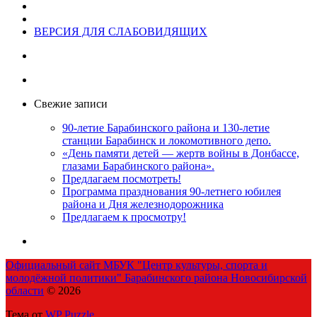
ВЕРСИЯ ДЛЯ СЛАБОВИДЯЩИХ
Свежие записи
90-летие Барабинского района и 130-летие
станции Барабинск и локомотивного депо.
«День памяти детей — жертв войны в Донбассе,
глазами Барабинского района».
Предлагаем посмотреть!
Программа празднования 90-летнего юбилея
района и Дня железнодорожника
Предлагаем к просмотру!
Официальный сайт МБУК "Центр культуры, спорта и
молодёжной политики" Барабинского района Новосибирской
области
© 2026
Тема от
WP Puzzle