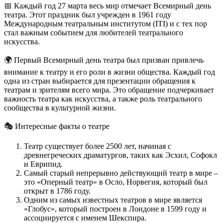
📅 Каждый год 27 марта весь мир отмечает Всемирный день
театра. Этот праздник был учрежден в 1961 году
Международным театральным институтом (ITI) и с тех пор
стал важным событием для любителей театрального
искусства.
🌍 Первый Всемирный день театра был призван привлечь
внимание к театру и его роли в жизни общества. Каждый год
одна из стран выбирается для презентации обращения к
театрам и зрителям всего мира. Это обращение подчеркивает
важность театра как искусства, а также роль театрального
сообщества в культурной жизни.
🎭 Интересные факты о театре
Театр существует более 2500 лет, начиная с
древнегреческих драматургов, таких как Эсхил, Софокл
и Еврипид.
Самый старый непрерывно действующий театр в мире –
это «Оперный театр» в Осло, Норвегия, который был
открыт в 1786 году.
Одним из самых известных театров в мире является
«Глобус», который построен в Лондоне в 1599 году и
ассоциируется с именем Шекспира.