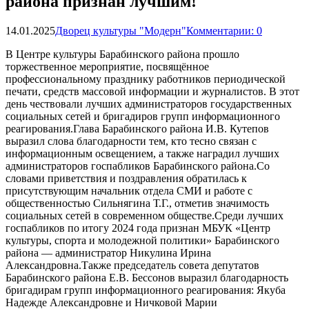
района признан лучшим!
14.01.2025
Дворец культуры "Модерн"
Комментарии: 0
В Центре культуры Барабинского района прошло
торжественное мероприятие, посвящённое
профессиональному празднику работников периодической
печати, средств массовой информации и журналистов. В этот
день чествовали лучших администраторов государственных
социальных сетей и бригадиров групп информационного
реагирования.Глава Барабинского района И.В. Кутепов
выразил слова благодарности тем, кто тесно связан с
информационным освещением, а также наградил лучших
администраторов госпабликов Барабинского района.Со
словами приветствия и поздравления обратилась к
присутствующим начальник отдела СМИ и работе с
общественностью Сильнягина Т.Г., отметив значимость
социальных сетей в современном обществе.Среди лучших
госпабликов по итогу 2024 года признан МБУК «Центр
культуры, спорта и молодежной политики» Барабинского
района — администратор Никулина Ирина
Александровна.Также председатель совета депутатов
Барабинского района Е.В. Бессонов выразил благодарность
бригадирам групп информационного реагирования: Якуба
Надежде Александровне и Ничковой Марии