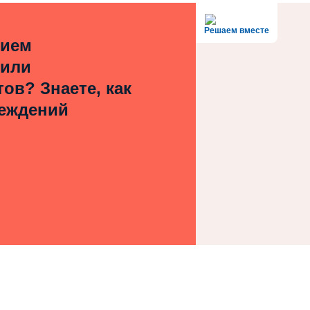
Решаем вместе
нием
 или
ов? Знаете, как
реждений