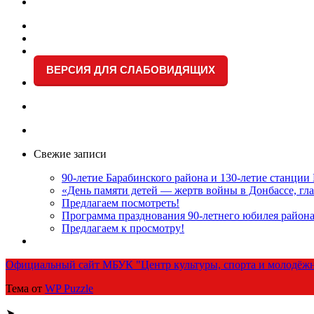
ВЕРСИЯ ДЛЯ СЛАБОВИДЯЩИХ
Свежие записи
90-летие Барабинского района и 130-летие станции
«День памяти детей — жертв войны в Донбассе, гла
Предлагаем посмотреть!
Программа празднования 90-летнего юбилея район
Предлагаем к просмотру!
Официальный сайт МБУК "Центр культуры, спорта и молодёжн
Тема от
WP Puzzle
➤