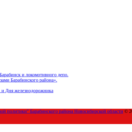
 Барабинск и локомотивного депо.
зами Барабинского района».
а и Дня железнодорожника
ой политики" Барабинского района Новосибирской области
© 2