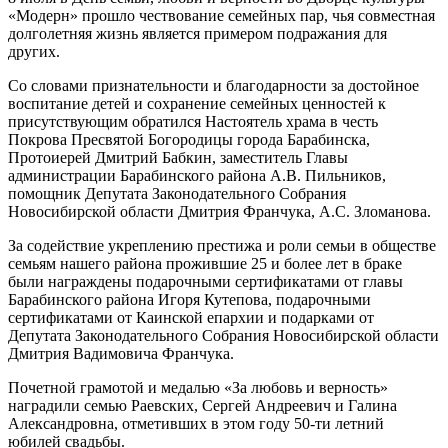
«Модерн» прошло чествование семейных пар, чья совместная
долголетняя жизнь является примером подражания для
других.
Со словами признательности и благодарности за достойное
воспитание детей и сохранение семейных ценностей к
присутствующим обратился Настоятель храма в честь
Покрова Пресвятой Богородицы города Барабинска,
Протоиерей Дмитрий Бабкин, заместитель Главы
администрации Барабинского района А.В. Пильников,
помощник Депутата Законодательного Собрания
Новосибирской области Дмитрия Франчука, А.С. Зломанова.
За содействие укреплению престижа и роли семьи в обществе
семьям нашего района прожившие 25 и более лет в браке
были награждены подарочными сертификатами от главы
Барабинского района Игоря Кутепова, подарочными
сертификатами от Каинской епархии и подарками от
Депутата Законодательного Собрания Новосибирской области
Дмитрия Вадимовича Франчука.
Почетной грамотой и медалью «За любовь и верность»
наградили семью Раевских, Сергей Андреевич и Галина
Александровна, отметивших в этом году 50-ти летний
юбилей свадьбы.