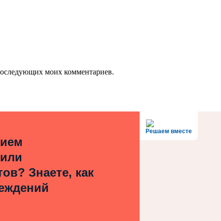
я последующих моих комментариев.
Решаем вместе
нием
 или
ов? Знаете, как
реждений