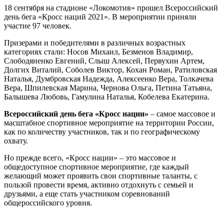
18 сентября на стадионе «Локомотив» прошел Всероссийский
день бега «Кросс наций 2021». В мероприятии приняли
участие 97 человек.
Призерами и победителями в различных возрастных
категориях стали: Носов Михаил, Безменов Владимир,
Слободяненко Евгений, Слыш Алексей, Первухин Артем,
Долгих Виталий, Соболев Виктор, Кохан Роман, Ратиловская
Наталья, Думбровская Надежда, Алексеенко Вера, Толкачева
Вера, Шпилевская Марина, Чернова Ольга, Петина Татьяна,
Балышева Любовь, Гамулина Наталья, Кобелева Екатерина.
Всероссийский день бега «Кросс нации»
– самое массовое и
масштабное спортивное мероприятие на территории России,
как по количеству участников, так и по географическому
охвату.
Но прежде всего, «Кросс нации» – это массовое и
общедоступное спортивное мероприятие, где каждый
желающий может проявить свои спортивные таланты, с
пользой провести время, активно отдохнуть с семьей и
друзьями, а еще стать участником соревнований
общероссийского уровня.