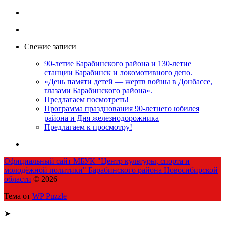
Свежие записи
90-летие Барабинского района и 130-летие
станции Барабинск и локомотивного депо.
«День памяти детей — жертв войны в Донбассе,
глазами Барабинского района».
Предлагаем посмотреть!
Программа празднования 90-летнего юбилея
района и Дня железнодорожника
Предлагаем к просмотру!
Официальный сайт МБУК "Центр культуры, спорта и
молодёжной политики" Барабинского района Новосибирской
области
© 2026
Тема от
WP Puzzle
➤