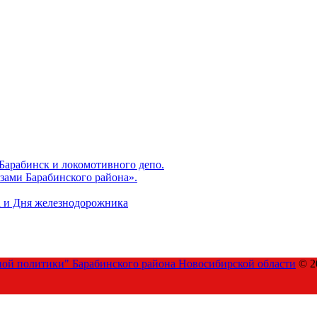
 Барабинск и локомотивного депо.
зами Барабинского района».
а и Дня железнодорожника
ой политики" Барабинского района Новосибирской области
© 2