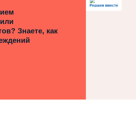
Решаем вместе
нием
 или
ов? Знаете, как
реждений