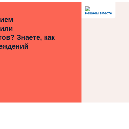
Решаем вместе
нием
 или
ов? Знаете, как
реждений