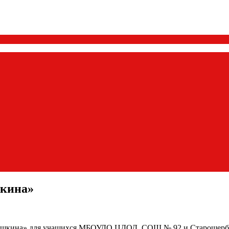
шкина»
 Пушкина» для учащихся МБОУДО ЦДОД, СОШ № 92 и Старощерба