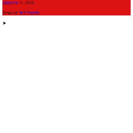
области
© 2026
Тема от
WP Puzzle
➤