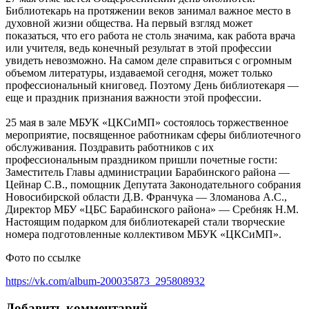
Библиотекарь на протяжении веков занимал важное место в
духовной жизни общества. На первый взгляд может
показаться, что его работа не столь значима, как работа врача
или учителя, ведь конечный результат в этой профессии
увидеть невозможно. На самом деле справиться с огромным
объемом литературы, издаваемой сегодня, может только
профессиональный книговед. Поэтому День библиотекаря —
еще и праздник признания важности этой профессии.
25 мая в зале МБУК «ЦКСиМП» состоялось торжественное
мероприятие, посвященное работникам сферы библиотечного
обслуживания. Поздравить работников с их
профессиональным праздником пришли почетные гости:
Заместитель Главы администрации Барабинского района —
Цейнар С.В., помощник Депутата Законодательного собрания
Новосибирской области Д.В. Франчука — Зломанова А.С.,
Директор МБУ «ЦБС Барабинского района» — Сребняк Н.М.
Настоящим подарком для библиотекарей стали творческие
номера подготовленные коллективом МБУК «ЦКСиМП».
Фото по ссылке
https://vk.com/album-200035873_295808932
Добавить комментарий