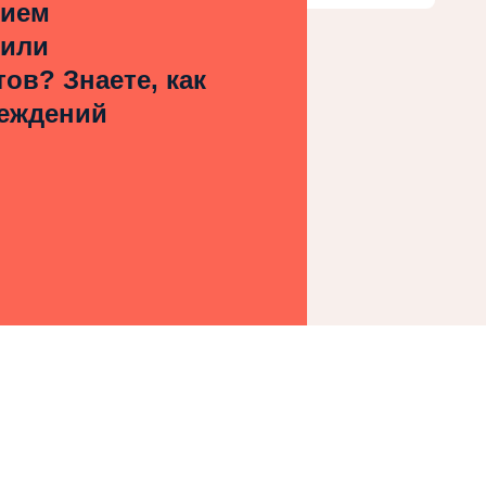
нием
 или
ов? Знаете, как
реждений