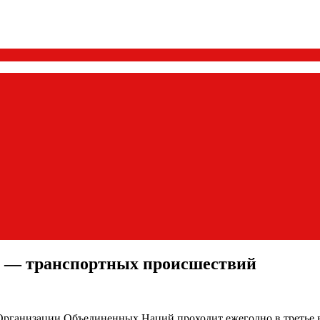
о — транспортных происшествий
ганизации Объединенных Наций проходит ежегодно в третье во