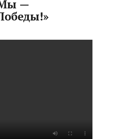
«Мы —
Победы!»